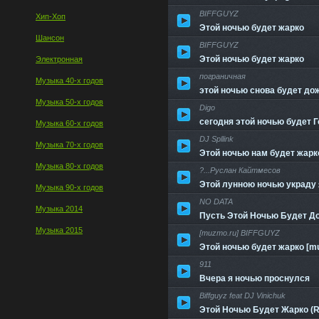
BIFFGUYZ
Хип-Хоп
Этой ночью будет жарко
Шансон
BIFFGUYZ
Этой ночью будет жарко
Электронная
пограничная
Музыка 40-х годов
этой ночью снова будет до
Музыка 50-х годов
Digo
сегодня этой ночью будет 
Музыка 60-х годов
DJ Spllink
Музыка 70-х годов
Этой ночью нам будет жарко
Музыка 80-х годов
?...Руслан Кайтмесов
Этой лунною ночью украду я
Музыка 90-х годов
NO DATA
Музыка 2014
Пусть Этой Ночью Будет Д
Музыка 2015
[muzmo.ru] BIFFGUYZ
Этой ночью будет жарко [m
911
Вчера я ночью проснулся
Biffguyz feat DJ Vinichuk
Этой Ночью Будет Жарко (R