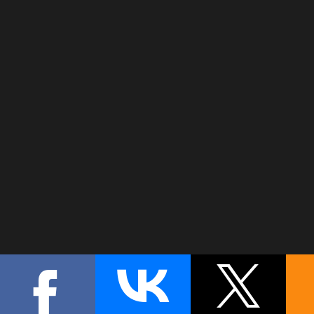
mp3lizer.ru
00:00
/
00:00