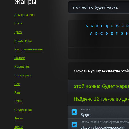
Жанры
Альтернатива
Блюз
А
Б
В
Г
Д
Е
Ж
З
И
Джаз
A
B
C
D
E
F
G
H
Индастриал
Инструментальная
Металл
Народная
скачать музыку бесплатно это
Популярная
Рок
этой ночью будет жарк
Рэп
Найдено 12 треков по да
Рэгги
жарко
Саундтреки
будет
Техно
Этой ночью снова будет дождь.
Транс
vk.comclubbardyvpogoakh