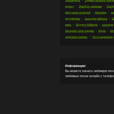
Эншандель
элджей ребенок рожд
журогу
Эльбурс папалам
Эльб
Шел казак молодой
Шоколад
ш
акундинова
шахзода кайнона
Ш
верь
Шуудун бойвнда
шахзода
Шохриер сени кордим
Шура
Шл
наделала ремикс
Что я наделала 
Информация:
Вы можете скачать любимую песн
любимые песни онлайн с телефон