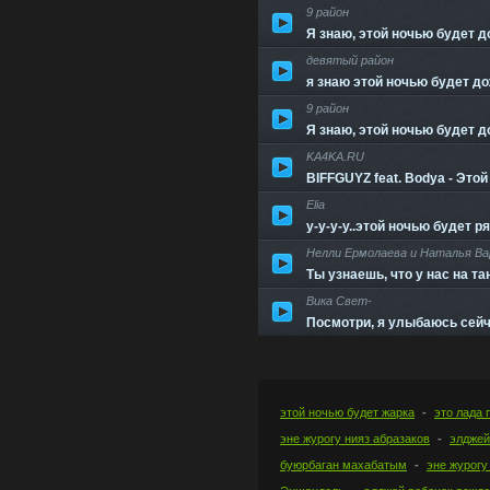
9 район
Я знаю, этой ночью будет до
девятый район
я знаю этой ночью будет д
9 район
Я знаю, этой ночью будет до
KA4KA.RU
BIFFGUYZ feat. Bodya - Это
Elia
у-у-у-у..этой ночью будет р
Нелли Ермолаева и Наталья Ва
Ты узнаешь, что у нас на та
Вика Свет-
Посмотри, я улыбаюсь сейча
этой ночью будет жарка
это лада 
эне журогу нияз абразаков
элджей
буюрбаган махабатым
эне журогу