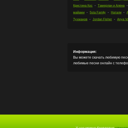
Кристина Кос
Тамерлан и Алена
майами
5sta Family
Натали
Тухманов
Jordan Fisher
Anya Vo
Информация:
Вы можете скачать любимую песн
любимые песни онлайн с телефон