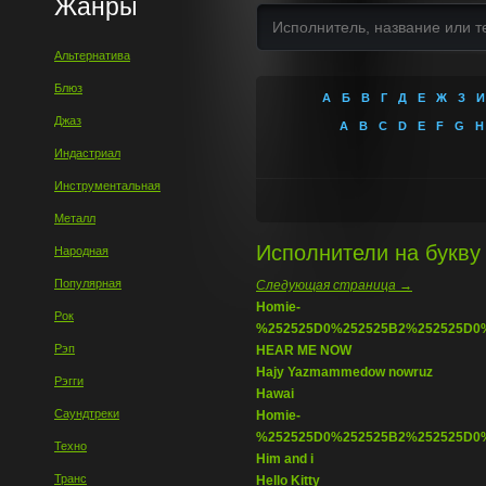
Жанры
Альтернатива
Блюз
А
Б
В
Г
Д
Е
Ж
З
И
Джаз
A
B
C
D
E
F
G
H
Индастриал
Инструментальная
Металл
Исполнители на букву -
Народная
Популярная
Следующая страница →
Homie-
Рок
%252525D0%252525B2%252525D0
Рэп
HEAR ME NOW
Hajy Yazmammedow nowruz
Рэгги
Hawai
Саундтреки
Homie-
%252525D0%252525B2%252525D0
Техно
Him and i
Транс
Hello Kitty