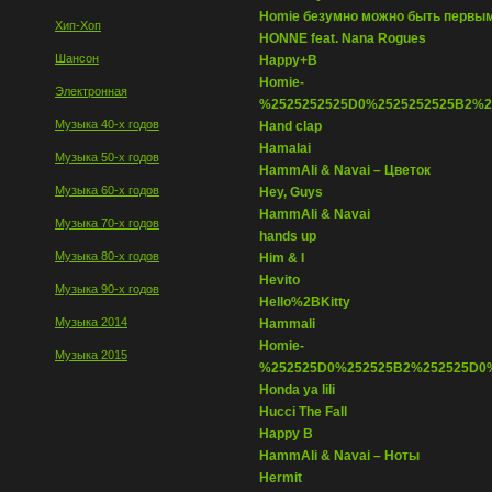
Homie безумно можно быть первы
Хип-Хоп
HONNE feat. Nana Rogues
Шансон
Happy+B
Homie-
Электронная
%2525252525D0%2525252525B2%2
Музыка 40-х годов
Hand clap
Hamalai
Музыка 50-х годов
HammAli & Navai – Цветок
Музыка 60-х годов
Hey, Guys
HammAli & Navai
Музыка 70-х годов
hands up
Музыка 80-х годов
Him & I
Hevito
Музыка 90-х годов
Hello%2BKitty
Музыка 2014
Hammali
Homie-
Музыка 2015
%252525D0%252525B2%252525D0
Honda ya lili
Hucci The Fall
Happy B
HammAli & Navai – Ноты
Hermit