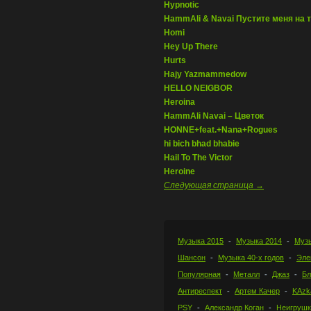
Hypnotic
HammAli & Navai Пустите меня на 
Homi
Hey Up There
Hurts
Hajy Yazmammedow
HELLO NEIGBOR
Heroina
HammAli Navai – Цветок
HONNE+feat.+Nana+Rogues
hi bich bhad bhabie
Hail To The Victor
Heroine
Следующая страница →
Музыка 2015
Музыка 2014
Музы
Шансон
Музыка 40-х годов
Эле
Популярная
Металл
Джаз
Бл
Антиреспект
Артем Качер
KAzk
PSY
Александр Коган
Неигрушк