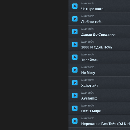
Шахзода
Четыре шага
Шахзода
Люблю тебя
Шахзода
Давай До Свидания
Шахзода
1000 И Одна Ночь
Шахзода
Тилайман
Шахзода
Не Могу
Шахзода
Хайот айт
Шахзода
Ayrilamiz
Шахзода
Нет В Мире
Шахзода
Нереально Без Тебя (DJ Kiri