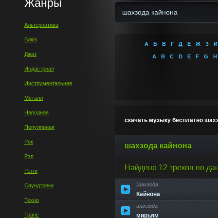
Жанры
Альтернатива
Блюз
А
Б
В
Г
Д
Е
Ж
З
И
Джаз
A
B
C
D
E
F
G
H
Индастриал
Инструментальная
Металл
Народная
скачать музыку бесплатно шах
Популярная
Рок
шахзода кайнона
Рэп
Найдено 12 треков по да
Рэгги
Шахзода
Саундтреки
Кайнона
Техно
шахзода
Транс
мирьям