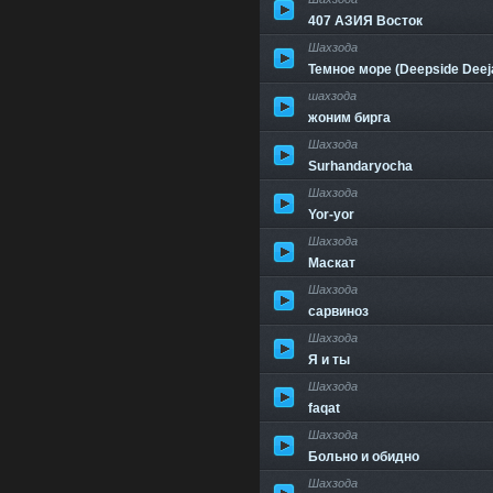
407 АЗИЯ Восток
Шахзода
Темное море (Deepside Deej
шахзода
жоним бирга
Шахзода
Surhandaryocha
Шахзода
Yor-yor
Шахзода
Маскат
Шахзода
сарвиноз
Шахзода
Я и ты
Шахзода
faqat
Шахзода
Больно и обидно
Шахзода