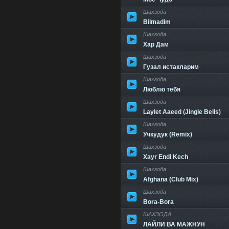
Шахзода
Bilmadim
Шахзода
Хар Дам
Шахзода
Гузал истакларим
Шахзода
Люблю тебя
Шахзода
Laylet Aaeed (Jingle Bells)
Шахзода
Учкудук (Remix)
Шахзода
Xayr Endi Kech
Шахзода
Afghana (Club Mix)
Шахзода
Bora-Bora
ШАХЗОДА
ЛАЙЛИ ВА МАЖНУН