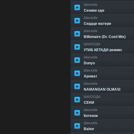
Шахзода
Сеники эди
Шахзода
Сердце матери
Шахзода
Billionaire (Dr. Costi Mix)
ШАХЗОДА
УТИБ КЕТАДИ ремикс
Шахзода
Dunyo
Шахзода
Аромат
Шахзода
NAMANGAN OLMASI
ШАХЗОДА
СЕНИ
Шахзода
Котенок
Шахзода
Bahor