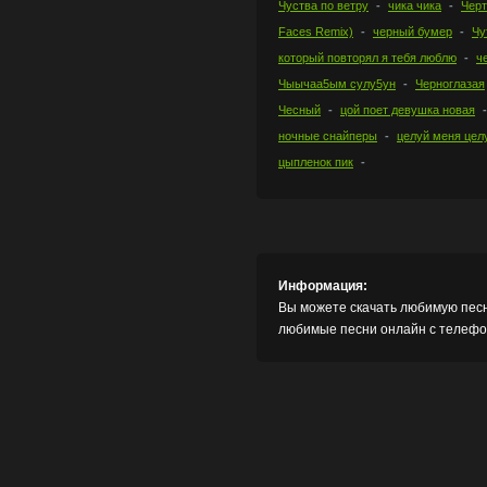
Чуства по ветру
чика чика
Черт
Faces Remix)
черный бумер
Чу
который повторял я тебя люблю
ч
Чыычаа5ым сулу5ун
Черноглазая
Чесный
цой поет девушка новая
ночные снайперы
целуй меня цел
цыпленок пик
Информация:
Вы можете скачать любимую песн
любимые песни онлайн с телефон