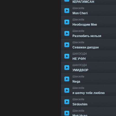
КЕРАГИМСАН
Шахзода
Mon Cheri
Шахзода
Необходим Мне
Шахзода
Разлюбить нельзя
Шахзода
Севаман дилдан
ШАХЗОДА
НЕ УЧУН
ШАХЗОДА
УМИДВОР
Шахзода
Nega
Шахзода
я шепчу тебе люблю
Шахзода
Sirdoshim
Шахзода
Моё Чудо