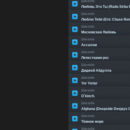
Шахзода
Любовь Это Ты (Radu Sirbu
Шахзода
Люблю Тебя (Eric Chase Rem
Шахзода
Московская Любовь
Шахзода
Ассалом
Шахзода
Лепестками роз
Шахзода
Диджей Абдулла
Шахзода
Yor Yorlar
Шахзода
O`kinch.
Шахзода
Afghana (Deepside Deejays Or
Шахзода
Тёмное море
Шахзода