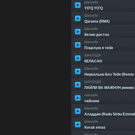
Шахзода
YO'Q YO'Q
Шахзода
Qarama (RMX)
Шахзода
Келин достла
Шахзода
Поцелую я тебя
ШАХЗОДА
КЕЛАСАН
Шахзода
Нереально Без Тебя (Remix 
ШАХЗОДА
ЛАЙЛИ ВА МАЖНУН ремикс
шахзода
чайхана
Шахзода
Аладдин (Radu Sirbu Extende
Шахзода
Kerak emas
Шахзода