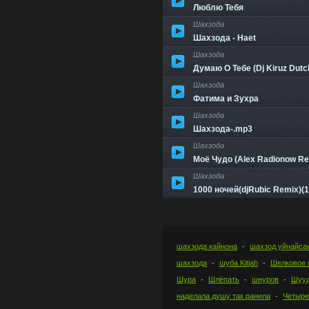
Люблю Тебя
Шахзода
Шахзода - Haet
Шахзода
Думаю О Тебе (Dj Kiruz Dutc
Шахзода
Фатима и Зухра
Шахзода
Шахзода-.mp3
Шахзода
Моё Чудо (Alex Radionow Rem
Шахзода
1000 ночей(djRubic Remix)(
шахзода кайнона
шахзод уйнайса
шахзода
шуба Kitjah
Шелковое 
Шура
Шлёпать
шнуров
Шууд
наделала душу так ранила
Четыре