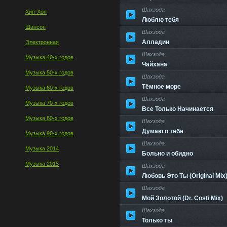
Шахзода
Хип-Хоп
Люблю тебя
Шансон
Шахзода
Алладин
Электронная
Шахзода
Музыка 40-х годов
Чайхана
Музыка 50-х годов
Шахзода
Тёмное море
Музыка 60-х годов
Шахзода
Музыка 70-х годов
Все Только Начинается
Музыка 80-х годов
Шахзода
Думаю о тебе
Музыка 90-х годов
Шахзода
Музыка 2014
Больно и обидно
Музыка 2015
Шахзода
Любовь Это Ты (Original Mix)
Шахзода
Мой Золотой (Dr. Costi Mix)
Шахзода
Только ты