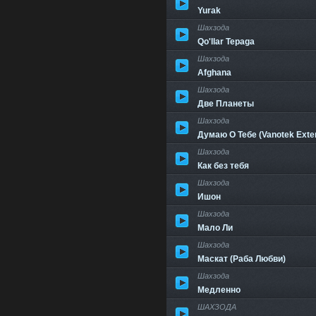
Yurak
Шахзода
Qo'llar Tepaga
Шахзода
Afghana
Шахзода
Две Планеты
Шахзода
Думаю О Тебе (Vanotek Exte
Шахзода
Как без тебя
Шахзода
Ишон
Шахзода
Мало Ли
Шахзода
Маскат (Раба Любви)
Шахзода
Медленно
ШАХЗОДА