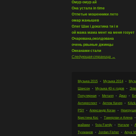
Омур омур ай
Она устала in time
Отпетые мошенники лето
омар жанышев
Олег Шак і докатина ти і я
ой мама мама мент на меня гозует
Очарована,околдована
очень рвыные джинцы
Океанами стали
Следующая страница →
Музыка 2015
Музыка 2014
Музы
Шансон
Музыка 40-х годов
Эле
Популярная
Металл
Джаз
Бл
Антиреспект
Артем Качер
KAzk
PSY
Александр Коган
Неигрушк
Кристина Кос
Тамерлан и Алена
майами
5sta Family
Натали
Тухманов
Jordan Fisher
Anya Vo