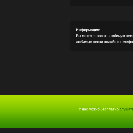
Информация:
Вы можете скачать любимую песн
любимые песни онлайн с телефон
У нас можно бесплатно
слушать