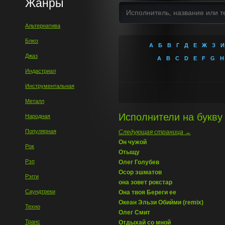
Жанры
Альтернатива
Блюз
А
Б
В
Г
Д
Е
Ж
З
И
Джаз
A
B
C
D
E
F
G
H
Индастриал
Инструментальная
Металл
Исполнители на букву 
Народная
Популярная
Следующая страница →
Он чужой
Рок
Отыщу
Рэп
Олег Голубев
Осор эшматов
Рэгги
она зовет рокстар
Саундтреки
Она твоя Береги ее
Океан Эльзи Обийми (remix)
Техно
Олег Смит
Транс
Отдыхай со мной