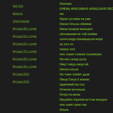
Опенинг
Хип-Хоп
ОЧЕНЬ КРАСИВАЯ АРАБСКАЯ ПЕС
Шансон
ом
Одни тусовки на уме
Электронная
Океан Эльзы обними
Музыка 40-х годов
Омар кундор жанырат
обломками не той любви
Музыка 50-х годов
олександр понамарьов море
Музыка 60-х годов
оу хел ес
ошкуу avn
Музыка 70-х годов
она такая сонная лукаверос
Музыка 80-х годов
Октом сапар уулу
Омут омур омур ай
Музыка 90-х годов
Океан ельзи
Музыка 2014
Он тоже любит дым
Омар Смысл жизни
Музыка 2015
одинокий пастух
Отмочи катенька
Отпусти меня
Омурбек Арапов кеттин менден
она завет рокстар
Онука