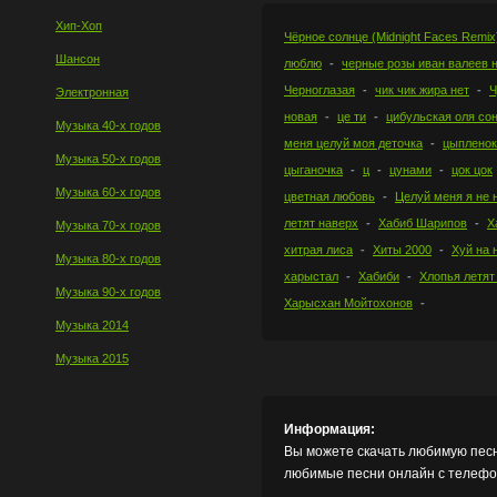
Хип-Хоп
Чёрное солнце (Midnight Faces Remix
Шансон
люблю
черные розы иван валеев 
Черноглазая
чик чик жира нет
Ч
Электронная
новая
це ти
цибульская оля со
Музыка 40-х годов
меня целуй моя деточка
цыпленок
Музыка 50-х годов
цыганочка
ц
цунами
цок цок
Музыка 60-х годов
цветная любовь
Целуй меня я не 
летят наверх
Хабиб Шарипов
Х
Музыка 70-х годов
хитрая лиса
Хиты 2000
Хуй на 
Музыка 80-х годов
харыстал
Хабиби
Хлопья летят
Музыка 90-х годов
Харысхан Мойтохонов
Музыка 2014
Музыка 2015
Информация:
Вы можете скачать любимую песн
любимые песни онлайн с телефон