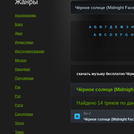
Жанры
Альтернатива
Блюз
А
Б
В
Г
Д
Е
Ж
З
И
Джаз
A
B
C
D
E
F
G
H
Индастриал
Инструментальная
Металл
Народная
скачать музыку бесплатно Чёрн
Популярная
Рок
Чёрное солнце (Midnigh
Рэп
Найдено 14 треков по да
Рэгги
Би-2
Саундтреки
Чёрное солнце (Midnight Fa
Техно
Транс