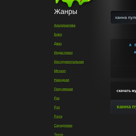
Жанры
Альтернатива
Блюз
Джаз
А
Индастриал
Инструментальная
Металл
Народная
Популярная
скачать м
Рок
ханна п
Рэп
Рэгги
Саундтреки
Техно