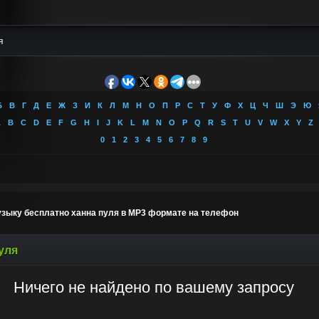
Б
В
Г
Д
Е
Ж
З
И
К
Л
М
Н
О
П
Р
С
Т
У
Ф
Х
Ц
Ч
Ш
Э
Ю
A
B
C
D
E
F
G
H
I
J
K
L
M
N
O
P
Q
R
S
T
U
V
W
X
Y
Z
0
1
2
3
4
5
6
7
8
9
узыку бесплатно ханна пуля в MP3 формате на телефон
уля
Ничего не найдено по вашему запросу