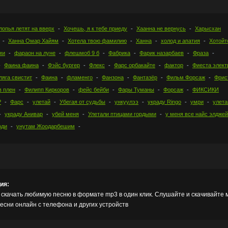
лопья летят на вверх
Хочешь, я к тебе приеду
Хаанна не вернусь
Харысхан
Ханна Омар Хайям
Хотела твою фамилию
Ханна
холод и апатия
Хотойт
ми
фараон на луне
флешмоб 9 б
Фабрика
Фарик назарбаев
Фраза
Фаина фаина
Фэйс бургер
Флекс
Фарс орбакайте
фактор
Фиеста элект
ляга свистит
Фаина
фламенго
Фанзона
Фантазёр
Фильм Форсаж
Фрис
в плен
Филипп Киркоров
фейс бейби
Фары Туманы
Форсаж
ФИКСИКИ
Р
Фарс
улетай
Убегая от судьбы
ункуулээ
украду Ringo
умри
улета
украду Анивар
убей меня
Улетали птицами гордыми
у меня все найс элджей
оди
унутам Жоодарбешим
ия:
скачать любимую песню в формате mp3 в один клик. Слушайте и скачивайте 
сни онлайн с телефона и других устройств