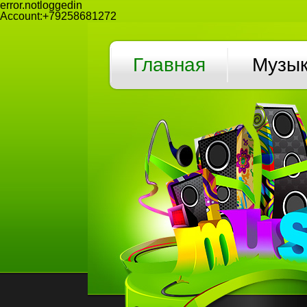
error.notloggedin
Account:+79258681272
Главная
Музы