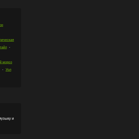
он
рическая
тайл
й мороз
Уол
музыку и