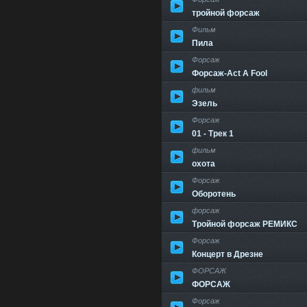
тройной форсаж
Фильм
Пила
Форсаж
Форсаж-Act A Fool
фильм
Эзель
Форсаж
01 - Трек 1
фильм
охота
Форсаж
Оборотень
форсаж
Тройной форсаж РЕМИКС
Форсаж
Концерт в Дрезне
ФОРСАЖ
ФОРСАЖ
Форсаж