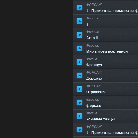
ФОРСАЖ
1 - Прикольная песенка из
Форсаж
3
Форсаж
Area II
Форсаж
Мир в моей вселенной
Фильм
Француз
ФОРСАЖ
Дорожка
ФОРСАЖ
Отражение
форсаж
форсаж
Фильм
Уличные танцы
ФОРСАЖ
1 - Прикольная песенка из 