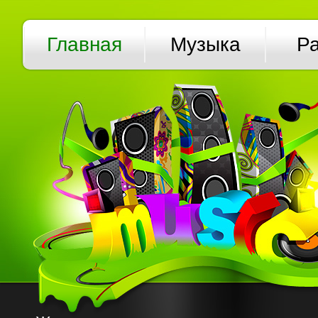
Главная
Музыка
Р