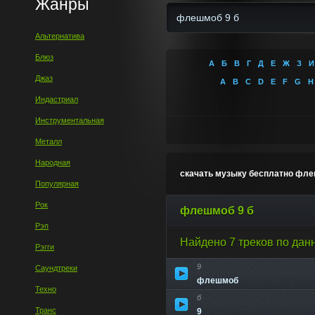
Жанры
Альтернатива
Блюз
А
Б
В
Г
Д
Е
Ж
З
И
Джаз
A
B
C
D
E
F
G
H
Индастриал
Инструментальная
Металл
Народная
скачать музыку бесплатно фле
Популярная
Рок
флешмоб 9 б
Рэп
Найдено 7 треков по дан
Рэгги
9
Саундтреки
флешмоб
Техно
б
Транс
9