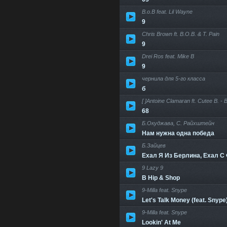
B.o.B feat. Lil Wayne
9
Chris Brown ft. B.O.B. & T. Pain
9
Drei Ros feat. Mike B
9
чернила для 5-го класса
б
[ ]Antoine Clamaran ft. Cutee B. -
68
Б.Окуджава, С. Райхштейн
Нам нужна одна победа
Б.Зайцев
Ехал Я Из Берлина, Ехал С
9 Lazy 9
B Hip & Shop
9-Milla feat. Snype
Let's Talk Money (feat. Snype
9-Milla feat. Snype
Lookin' At Me