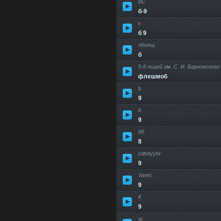
ВС
б-9
к
б 9
лбопщ
б
5-б лицей им. С. И. Барновского
флешмоб
b
9
b
9
бб
8
cdtotyybr
9
Yanni
9
K
9
ш