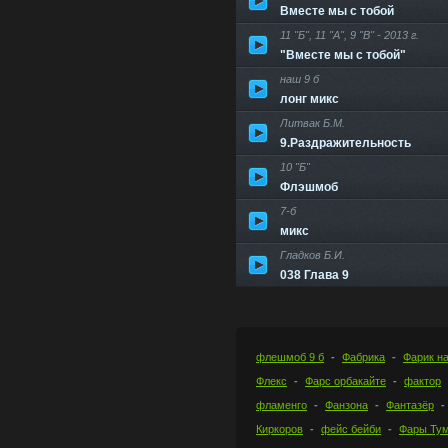
Вместе мы с тобой
11 "Б", 11 "А", 9 "В" - 2013 г.
"Вместе мы с тобой"
наш 9 б
лонг микс
Литвак Б.М.
9.Раздражительность
10 "Б"
Флэшмоб
7-б
микс
Гладков Б.И.
038 Глава 9
флешмоб 9 б
Фабрика
Фарик н
Флекс
Фарс орбакайте
фактор
фламенго
Фанзона
Фантазёр
Киркоров
фейс бейби
Фары Ту