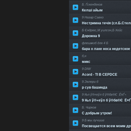
Б. Ґскенбеков
Келші айым
9 Назар Савко
Нестримна течія (сл.Б.Сте
Б Єндрюс,М уилсон,Б Хейс
Дорожка 9
флешмоб для 4 Б
бара о лаке носа недетское
б,н
микс
9 DIW
Acord - TI B CEPDCE
9.Эвлери б
р сув башинда
9 Њл ў®«еўл б ў®бв®Є Ё¤Ґ¬
9 Њл ў®«еўл б ў®бв®Є Ё¤Ґ
Б. Чирков
С добрым утром!
9 Б мы лучшие
Посвещается всем моим дру