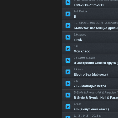
1.09.2010.-**.**.2011
9-й Район
Ḅ
9-Б класс (2010-2011)...г.Колом
Было так..настоящие дрязь
9.b.nasov
sinok
9 B
Мой класс
9 Грамм & Bugz
Я Застрелил Своего Друга 
9 Lives
Electro Sex (dub sexy)
7 Б
7 Б - Молодые ветра
B-Style & Rymit - Hell & Paradis
B-Style & Rymit - Hell & Par
ArTiK
9 Б (выпускной класс)
11 "Б", 9 "В" - 2013 г.