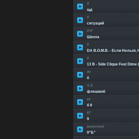
9
щд
9
ситуаций
9"б"
Школа
9
DA B.O.M.B. - Если Нельзя,
9
13 B - Side Clique Feat Dime 
до
б
!1 Б
флешмоб
кл
б 9
87
9
выпускной
9"Б"