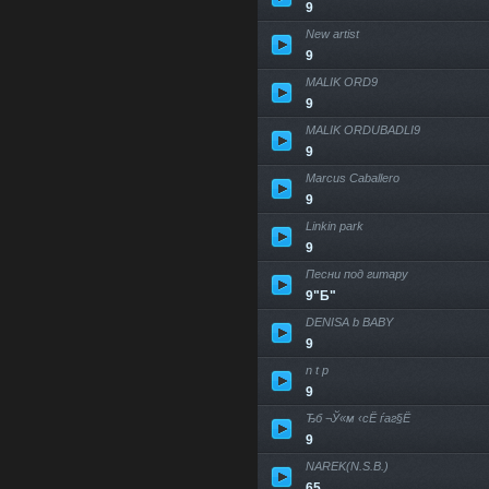
9
New artist
9
MALIK ORD9
9
MALIK ORDUBADLI9
9
Marcus Caballero
9
Linkin park
9
Песни под гитару
9"Б"
DENISA b BABY
9
n t p
9
Ђ­б ¬Ў«м ‹с­Ё ѓаг§Ё­
9
NAREK(N.S.B.)
65