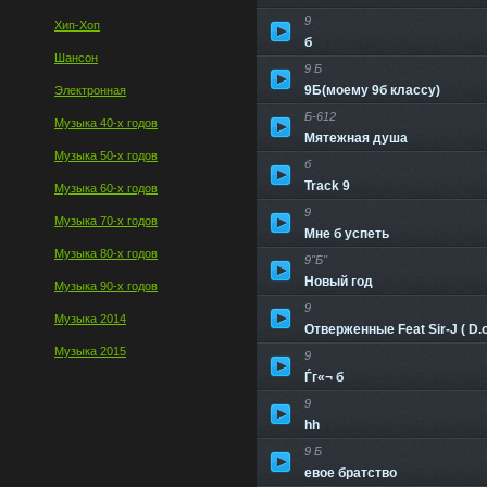
9
Хип-Хоп
б
Шансон
9 Б
9Б(моему 9б классу)
Электронная
Б-612
Музыка 40-х годов
Мятежная душа
Музыка 50-х годов
б
Track 9
Музыка 60-х годов
9
Музыка 70-х годов
Мне б успеть
Музыка 80-х годов
9"Б"
Новый год
Музыка 90-х годов
9
Музыка 2014
Отверженные Feat Sir-J ( D.o
Музыка 2015
9
Ѓг«¬ б
9
hh
9 Б
евое братство