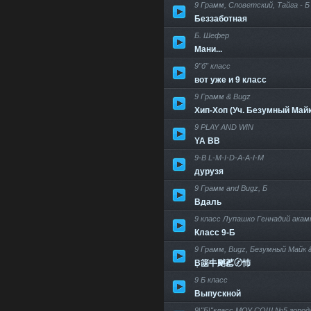
9 Грамм, Словетский, Тайга - Б
Беззаботная
Б. Шефер
Мани...
9"б" класс
вот уже и 9 класс
9 Грамм & Bugz
Хип-Хоп (Уч. Безумный Май
9 PLAY AND WIN
YA BB
9-B L-M-I-D-A-A-I-M
дурузя
9 Грамм and Bugz, Б
Вдаль
9 класс Лупашко Геннадий ака
Класс 9-Б
9 Грамм, Bugz, Безумный Майк 
Ḅ䈄㐄䬄䔄〄㤄
9 Б класс
Выпускной
9\"Б\"класс МОУ СОШ №5 горо