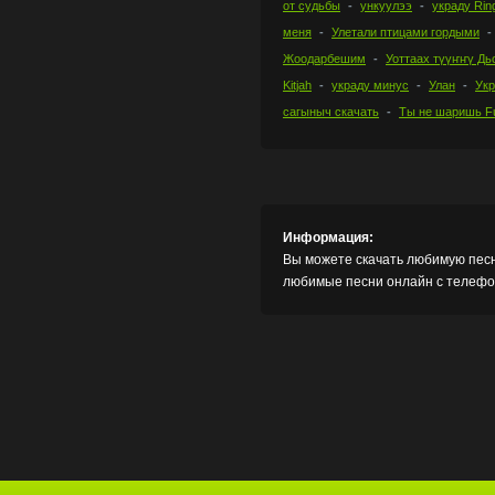
от судьбы
ункуулээ
украду Rin
меня
Улетали птицами гордыми
Жоодарбешим
Уоттаах түүҥҥү Дь
Kitjah
украду минус
Улан
Укр
сагыныч скачать
Ты не шаришь F
Информация:
Вы можете скачать любимую песн
любимые песни онлайн с телефон