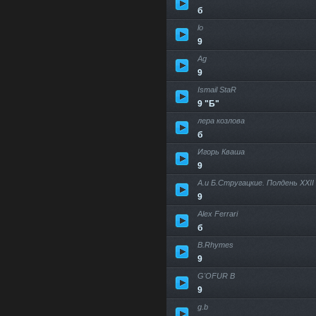
б
lo
9
Ag
9
Ismail StaR
9 "Б"
лера козлова
б
Игорь Кваша
9
А.и Б.Стругацкие. Полдень XXII
9
Alex Ferrari
б
B.Rhymes
9
G'OFUR B
9
g.b