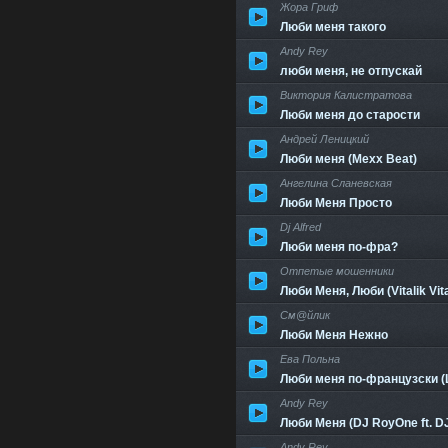
Жора Гриф
Люби меня такого
Andy Rey
люби меня, не отпускай
Виктория Калистратова
Люби меня до старости
Андрей Леницкий
Люби меня (Mexx Beat)
Ангелина Сланевская
Люби Меня Просто
Dj Alfred
Люби меня по-фра?
Отпетые мошенники
Люби Меня, Люби (Vitalik Vi
См@йлик
Люби Меня Нежно
Ева Польна
Люби меня по-французски (L
Andy Rey
Люби Меня (DJ RoyOne ft. DJ
Andy Rey