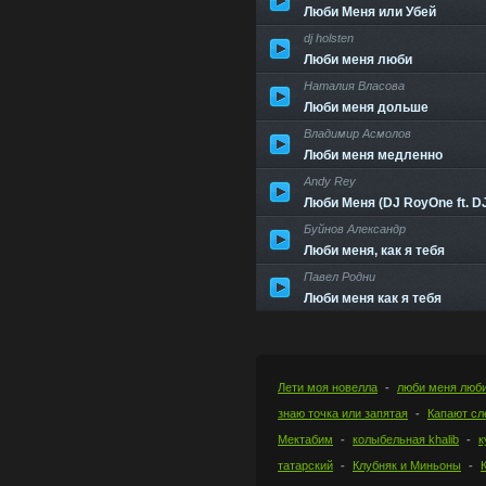
Люби Меня или Убей
dj holsten
Люби меня люби
Наталия Власова
Люби меня дольше
Владимир Асмолов
Люби меня медленно
Andy Rey
Люби Меня (DJ RoyOne ft. DJ 
Буйнов Александр
Люби меня, как я тебя
Павел Родни
Люби меня как я тебя
Лети моя новелла
люби меня люб
знаю точка или запятая
Капают сл
Мектабим
колыбельная khalib
к
татарский
Клубняк и Миньоны