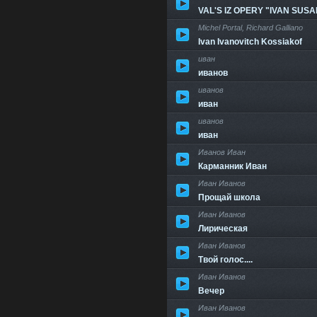
VAL'S IZ OPERY "IVAN SUSA
Michel Portal, Richard Galliano
Ivan Ivanovitch Kossiakof
иван
иванов
иванов
иван
иванов
иван
Иванов Иван
Карманник Иван
Иван Иванов
Прощай школа
Иван Иванов
Лирическая
Иван Иванов
Твой голос....
Иван Иванов
Вечер
Иван Иванов