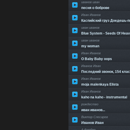
иванов иван
песня о боброве
Иван Иванов
Каспийский груз Доедешь-
иван иванов
Blue System - Seeds Of Heave
иван иванов
my woman
Иван Иванов
O Baby Baby oops
Иванов Иван
Последний звонок, 154 класс
Иван Иванов
moja malenkaya Elista
Иван Иванов
kaho na kaho - instrumental
рождество
иван иванов...
Виктор Слесарев
Иванов Иван
А.Фарбер