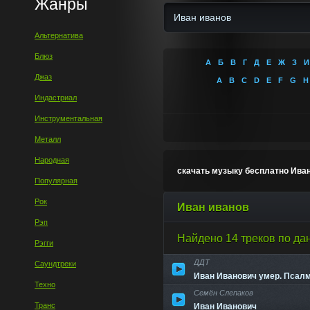
Жанры
Альтернатива
Блюз
А
Б
В
Г
Д
Е
Ж
З
И
Джаз
A
B
C
D
E
F
G
H
Индастриал
Инструментальная
Металл
Народная
скачать музыку бесплатно Ива
Популярная
Рок
Иван иванов
Рэп
Найдено 14 треков по да
Рэгги
ДДТ
Саундтреки
Иван Иванович умер. Псалм 
Техно
Семён Слепаков
Транс
Иван Иванович