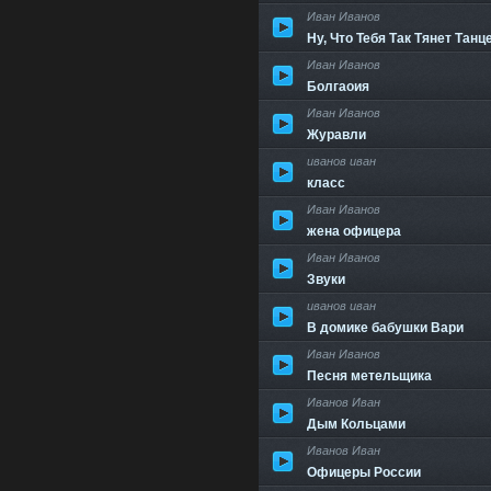
Иван Иванов
Ну, Что Тебя Так Тянет Танц
Иван Иванов
Болгаоия
Иван Иванов
Журавли
иванов иван
класс
Иван Иванов
жена офицера
Иван Иванов
Звуки
иванов иван
В домике бабушки Вари
Иван Иванов
Песня метельщика
Иванов Иван
Дым Кольцами
Иванов Иван
Офицеры России