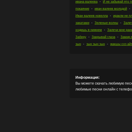
ивана валеева
И не забывай ято т
покаяние
иван валеев молодой
Иван валеев новелла
иракли не п
закатами
Зеленые волны
Зале
ходишь в нижнем
Залечи мне ран
Заберу
Закрывай глаза
Замир 
зын
зын зын зын
жакшы соз ай
Информация:
Вы можете скачать любимую песн
любимые песни онлайн с телефон