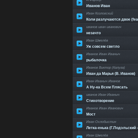
Иванов Иван
Иван Козловский
Коли разлучаются двое (fea
иванов иван иванович
незачто
Иван Шмелёв
Уж совсем светло
Иванов Иван Иваныч
рыбалочка
Иванов Виктор (Калуга)
Иван да Марья (В. Иванов)
Иван Иваныч Иванов
А Ну-ка Всем Плясать
иванов Иван Иваныч
Стихотворение
Иванов Иван Иванович
Мост
Иван Охлобыстин
Летка-енька (Г.Подэльский 
Иван Шмелёв