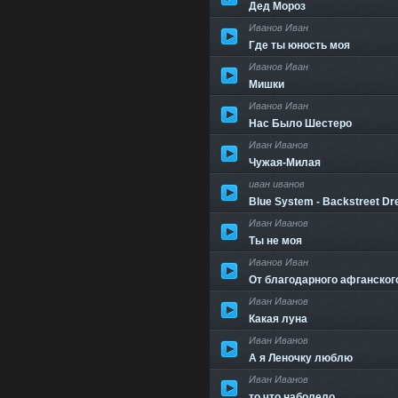
Дед Мороз
Иванов Иван
Где ты юность моя
Иванов Иван
Мишки
Иванов Иван
Нас Было Шестеро
Иван Иванов
Чужая-Милая
иван иванов
Blue System - Backstreet Dre
Иван Иванов
Ты не моя
Иванов Иван
От благодарного афганског
Иван Иванов
Какая луна
Иван Иванов
А я Леночку люблю
Иван Иванов
то что наболело