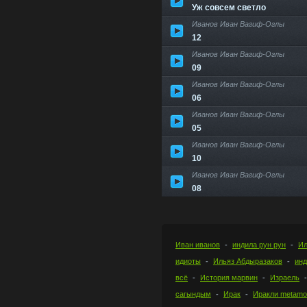
Уж совсем светло
Иванов Иван Вагиф-Оглы
12
Иванов Иван Вагиф-Оглы
09
Иванов Иван Вагиф-Оглы
06
Иванов Иван Вагиф-Оглы
05
Иванов Иван Вагиф-Оглы
10
Иванов Иван Вагиф-Оглы
08
Иван иванов
индила рун рун
Ил
идиоты
Ильяз Абдыразаков
инд
всё
История марвин
Израель
сагындым
Ирак
Иракли metamor