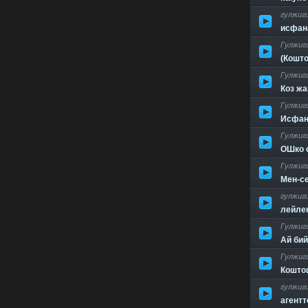
гулжиг
исфан
Гулжиг
(Кошт
Гулжиг
Коз жа
Гулжиг
Исфан
Гулжиг
ОШко 
Гулжиг
Мен-с
гулжиг
лейлек
Гулжиг
Ай бий
Гулжиг
Кошто
гулжиг
агентт