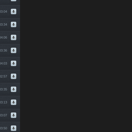
03:04
03:34
04:06
03:36
04:03
02:57
03:35
03:13
03:07
03:50