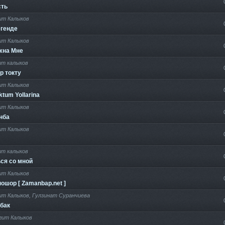
сть
ит Калыков
егенде
ит Калыков
жна Мне
ит калыков
р токту
ит Калыков
ktum Yollarina
ит Калыков
нба
ит Калыков
ит калыков
ся со мной
ит Калыков
ношор [ Zamanbap.net ]
ит Калыков, Гулзинат Суранчиева
бак
гит Калыков