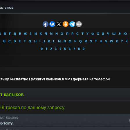
Б
В
Г
Д
Е
Ж
З
И
К
Л
М
Н
О
П
Р
С
Т
У
Ф
Х
Ц
Ч
Ш
Э
Ю
A
B
C
D
E
F
G
H
I
J
K
L
M
N
O
P
Q
R
S
T
U
V
W
X
Y
Z
0
1
2
3
4
5
6
7
8
9
узыку бесплатно Гулжигит калыков в MP3 формате на телефон
т калыков
 8 треков по данному запросу
гит Калыков
р токту