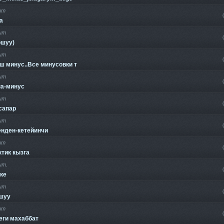
ит
а
ит
ошуу)
ит
ш минус..Все минусовки т
ит
а-минус
ит
сапар
ит
енден-кетейинчи
ит
тик кызга
ит.
ке
ит
шуу
ит
еги махаббат