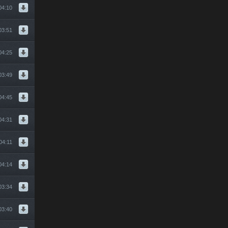
04:10
03:51
04:25
03:49
04:45
04:31
04:11
04:14
03:34
03:40