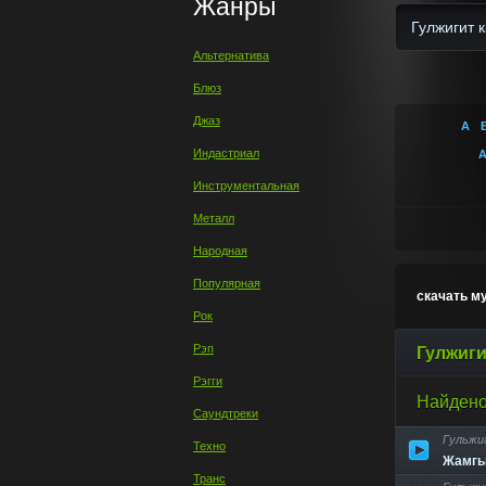
Жанры
Альтернатива
Блюз
Джаз
А
Индастриал
Инструментальная
Металл
Народная
Популярная
скачать м
Рок
Рэп
Гулжиги
Рэгги
Найдено
Саундтреки
Гульжи
Техно
Жамгы
Транс