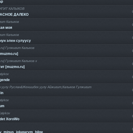
ар
ИГИТ КАЛЫКОВ
АСНОЕ ДАЛЕКО
гит Калыков
ая моя
гит Калыков
нун элен сулуусу
.ru] Гулжигит Калыков
[muzmo.ru]
ru] Гулжигит Калыков х
ит [muzmo.ru]
kalykov
gende
н уулу Руслан&Женишбек уулу Айжигит,Калыков Гулжигит
in
kalykov
rum
 Kalykov
det XoroWo
v_minus_jolugarym_bilge