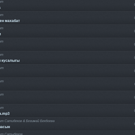
ит
а
ит
ен махабат
ит
м
ит
ит
п кусалыгы
ит
ит
ит
ит
а.mp3
ит Сатибеков & Бегимай Бекбоева
насын
ит Сатыбеков