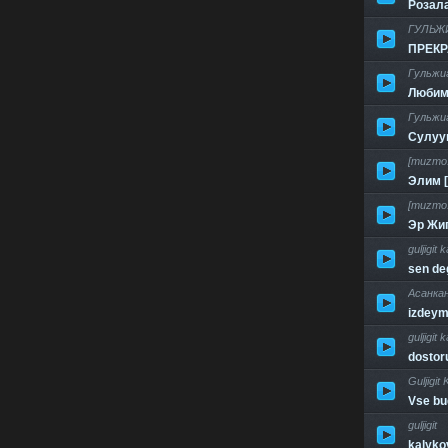
Розал
ГУЛЬЖ
ПРЕКР
Гульжи
Любим
Гульжи
Сулуу
[muzmo
Элим 
[muzmo.
Эр Жиг
guljigit 
sen de
Асанка
izdeym
guljigit 
dosto
Guljigit
Vse bu
guljigit
kalyko