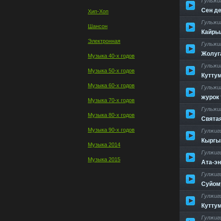
Гульжи
Сен д
Хип-Хоп
Гульжи
Шансон
Кайры
Электронная
Гульжи
Жолуг
Музыка 40-х годов
Гульжи
Музыка 50-х годов
Куттум
Музыка 60-х годов
Гульжи
журок
Музыка 70-х годов
Гульжи
Музыка 80-х годов
Свята
Музыка 90-х годов
Гулжиг
Кыргы
Музыка 2014
Гулжиг
Музыка 2015
Ата-э
Гулжиг
Суйом
Гулжиг
Куттум
Гулжиг