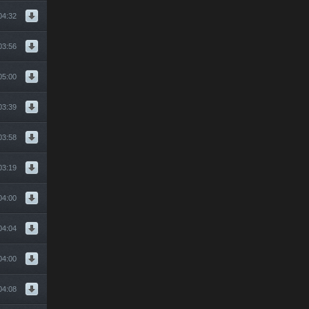
04:32
03:56
05:00
03:39
03:58
03:19
04:00
04:04
04:00
04:08