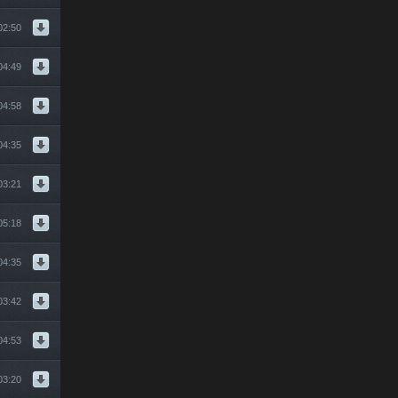
02:50
04:49
04:58
04:35
03:21
05:18
04:35
03:42
04:53
03:20