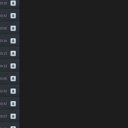
03:18
03:42
03:50
03:34
03:13
04:13
03:05
02:42
03:42
03:57