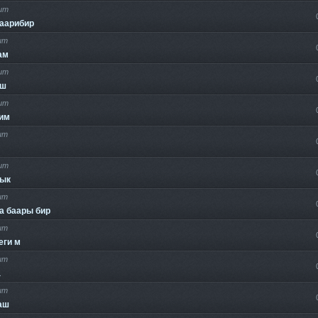
ит
баарибир
ит
ам
ит
аш
ит
им
ит
ит
ык
ит
а баары бир
ит
еги м
ит
а
ит
аш