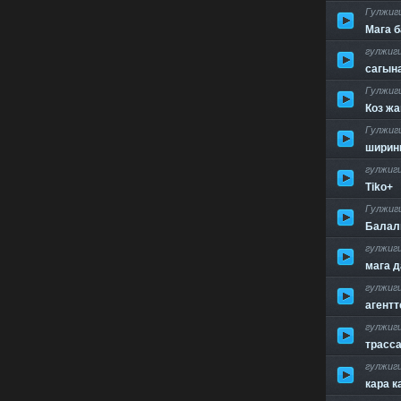
Гулжиг
Мага 
гулжиг
сагын
Гулжиг
Коз ж
Гулжиг
ширин
гулжиг
Tiko+
Гулжиг
Балал
гулжиг
мага д
гулжиг
агентт
гулжиг
трасс
гулжиг
кара к