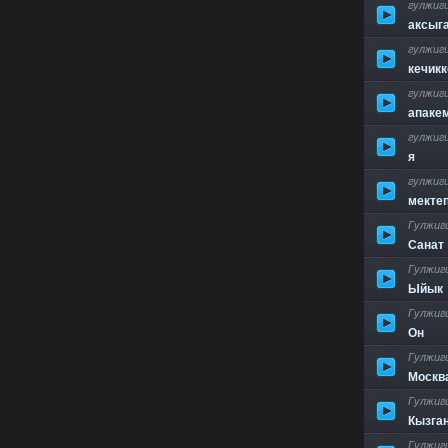
гулжиг
аксыг
гулжиг
кечикк
гулжиг
апаке
гулжиг
я
гулжиг
мекте
Гулжиг
Санат
Гулжиг
Ыйык
Гулжиг
Он
Гулжиг
Москв
Гулжиг
Кызга
Гулжиг