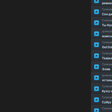
ревно
Гулжиг
Сен д
Гулжиг
Ты Ну
гулжиг
жамгы
Гулжиг
Gul Do
Гулжиг
Таары
Гулжиг
Элим
гулжиг
остань
Гулжиг
Кузгу 
Гулжиг
Суйуу 
Гульжи