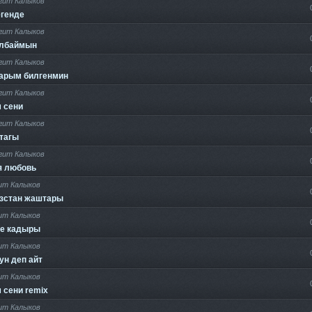
гит Калыков
егенде
гит Калыков
лбаймын
гит Калыков
арым билгенмин
гит Калыков
 сени
гит Калыков
 тагы
гит Калыков
я любовь
ит Калыков
зстан жаштары
ит Калыков
не кадыры
ит Калыков
ун деп айт
ит Калыков
 сени remix
ит Калыков