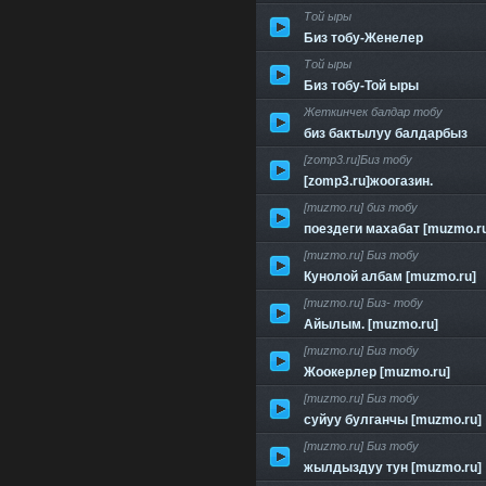
Той ыры
Биз тобу-Женелер
Той ыры
Биз тобу-Той ыры
Жеткинчек балдар тобу
биз бактылуу балдарбыз
[zomp3.ru]Биз тобу
[zomp3.ru]жоогазин.
[muzmo.ru] биз тобу
поездеги махабат [muzmo.r
[muzmo.ru] Биз тобу
Кунолой албам [muzmo.ru]
[muzmo.ru] Биз- тобу
Айылым. [muzmo.ru]
[muzmo.ru] Биз тобу
Жоокерлер [muzmo.ru]
[muzmo.ru] Биз тобу
суйуу булганчы [muzmo.ru]
[muzmo.ru] Биз тобу
жылдыздуу тун [muzmo.ru]