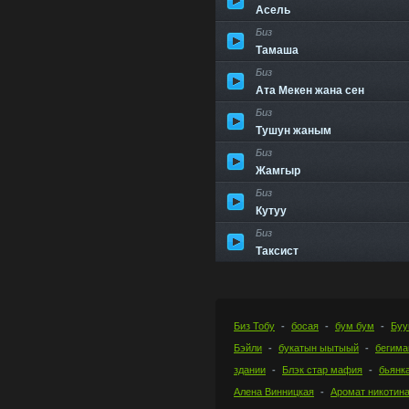
Асель
Биз
Тамаша
Биз
Ата Мекен жана сен
Биз
Тушун жаным
Биз
Жамгыр
Биз
Кутуу
Биз
Таксист
Биз Тобу
босая
бум бум
Буу
Бэйли
букатын ыытыый
бегима
здании
Блэк стар мафия
бьянк
Алена Винницкая
Аромат никотин