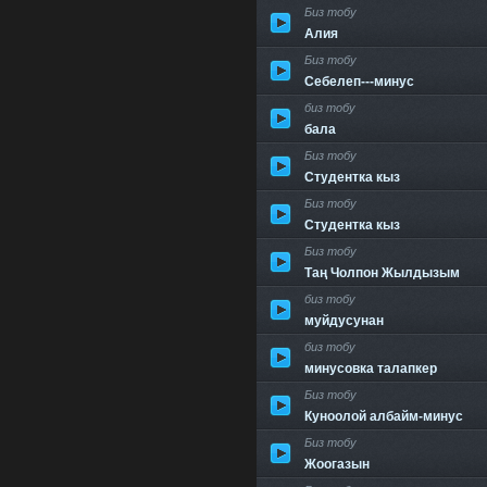
Биз тобу
Алия
Биз тобу
Себелеп---минус
биз тобу
бала
Биз тобу
Студентка кыз
Биз тобу
Студентка кыз
Биз тобу
Таң Чолпон Жылдызым
биз тобу
муйдусунан
биз тобу
минусовка талапкер
Биз тобу
Куноолой албайм-минус
Биз тобу
Жоогазын