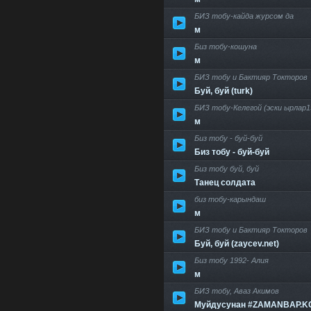
БИЗ тобу-кайда журсом да
м
Биз тобу-кошуна
м
БИЗ тобу и Бактияр Токторов
Буй, буй (turk)
БИЗ тобу-Келегой (эски ырлар1
м
Биз тобу - буй-буй
Биз тобу - буй-буй
Биз тобу буй, буй
Танец солдата
биз тобу-карындаш
м
БИЗ тобу и Бактияр Токторов
Буй, буй (zaycev.net)
Биз тобу 1992- Алия
м
БИЗ тобу, Аваз Акимов
Муйдусунан #ZAMANBAP.K