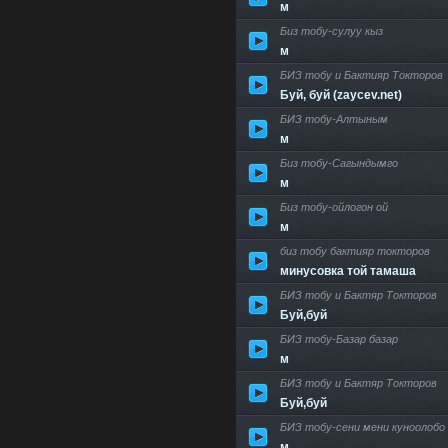
м
Биз тобу-сулуу кыз
м
БИЗ тобу и Бактияр Токторов
Буй, буй (zaycev.net)
БИЗ тобу-Алтыным
м
Биз тобу-Сагындымго
м
Биз тобу-ойлогон ой
м
биз тобу бактияр токторов
минусовка той тамаша
БИЗ тобу и Бактяр Токторов
Буй,буй
БИЗ тобу-Базар базар
м
БИЗ тобу и Бактяр Токторов
Буй,буй
БИЗ тобу-сени мени куноолобо
м