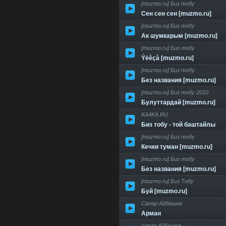
[muzmo.ru] Биз тобу
Сен сен сен [muzmo.ru]
[muzmo.ru] Биз тобу
Ак шумкарым [muzmo.ru]
[muzmo.ru] Биз тобу
Ýëèçà [muzmo.ru]
[muzmo.ru] Биз тобу
Без названия [muzmo.ru]
[muzmo.ru] Биз тобу 2010
Булуттардай [muzmo.ru]
KA4KA.RU
Биз тобу - той баштайлы
[muzmo.ru] Биз тобу
Кечки туман [muzmo.ru]
[muzmo.ru] Биз тобу
Без названия [muzmo.ru]
[muzmo.ru] Биз Тобу
Буй [muzmo.ru]
Сапар Айбашев
Арман
сапар Айбашов