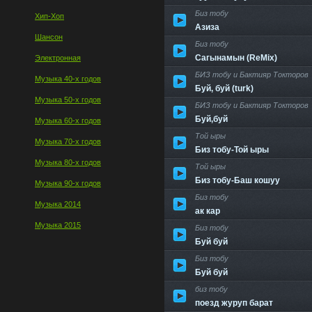
Биз тобу
Хип-Хоп
Азиза
Шансон
Биз тобу
Сагынамын (ReMix)
Электронная
БИЗ тобу и Бактияр Токторов
Музыка 40-х годов
Буй, буй (turk)
Музыка 50-х годов
БИЗ тобу и Бактияр Токторов
Буй,буй
Музыка 60-х годов
Той ыры
Музыка 70-х годов
Биз тобу-Той ыры
Музыка 80-х годов
Той ыры
Биз тобу-Баш кошуу
Музыка 90-х годов
Биз тобу
Музыка 2014
ак кар
Музыка 2015
Биз тобу
Буй буй
Биз тобу
Буй буй
биз тобу
поезд журуп барат