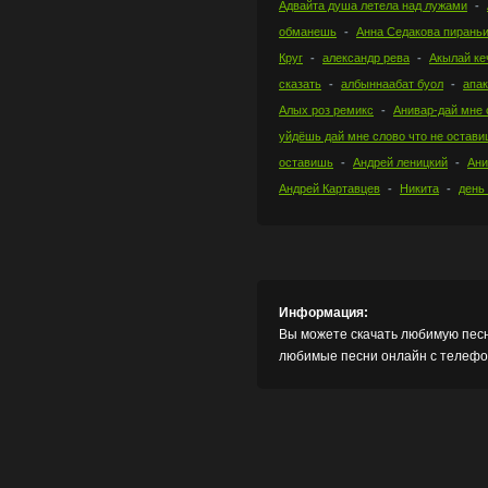
Адвайта душа летела над лужами
обманешь
Анна Седакова пирань
Круг
александр рева
Акылай ке
сказать
албыннаабат буол
апа
Алых роз ремикс
Анивар-дай мне 
уйдёшь дай мне слово что не остав
оставишь
Андрей леницкий
Ани
Андрей Картавцев
Никита
день
Информация:
Вы можете скачать любимую песн
любимые песни онлайн с телефон