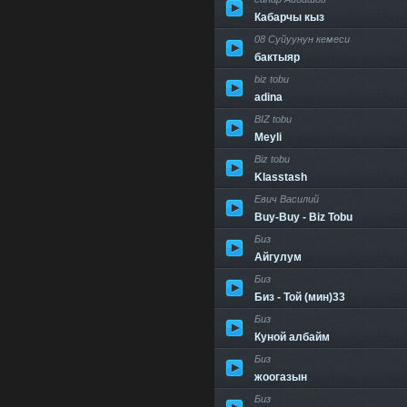
Кабарчы кыз
08 Суйуунун кемеси
бактыяр
biz tobu
adina
BIZ tobu
Meyli
Biz tobu
Klasstash
Евич Василий
Buy-Buy - Biz Tobu
Биз
Айгулум
Биз
Биз - Той (мин)33
Биз
Куной албайм
Биз
жоогазын
Биз