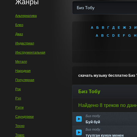
Жанры
Альтернатива
Блюз
А
Б
В
Г
Д
Е
Ж
З
И
Джаз
A
B
C
D
E
F
G
H
Индастриал
Инструментальная
Металл
Народная
скачать музыку бесплатно Биз 
Популярная
Рок
Биз Тобу
Рэп
Найдено 8 треков по дан
Рэгги
Биз тобу
Саундтреки
Буй буй
Техно
Биз тобу
Транс
туулган кунун менен