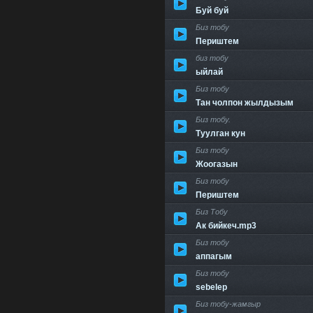
Буй буй
Биз тобу
Периштем
биз тобу
ыйлай
Биз тобу
Тан чолпон жылдызым
Биз тобу.
Туулган кун
Биз тобу
Жоогазын
Биз тобу
Периштем
Биз Тобу
Ак бийкеч.mp3
Биз тобу
аппагым
Биз тобу
sebelep
Биз тобу-жамгыр