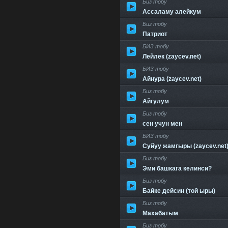
Биз тобу
Ассаламу алейкум
Биз тобу
Патриот
БИЗ тобу
Лейлек (zaycev.net)
БИЗ тобу
Айнура (zaycev.net)
Биз тобу
Айгулум
Биз тобу
сен учун мен
БИЗ тобу
Суйуу жамгыры (zaycev.net
Биз тобу
Эми башкага келинси?
Биз тобу
Байке дейсин (той ыры)
Биз тобу
Махабатым
Биз тобу