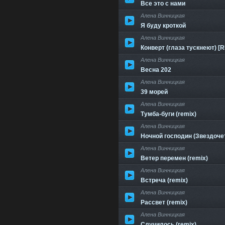
Все это с нами
Алена Винницкая
Я буду кроткой
Алена Винницкая
Конверт (глаза тускнеют) [
Алена Винницкая
Весна 202
Алена Винницкая
39 морей
Алена Винницкая
Тумба-буги (remix)
Алена Винницкая
Ночной господин (Звездочет
Алена Винницкая
Ветер перемен (remix)
Алена Винницкая
Встреча (remix)
Алена Винницкая
Рассвет (remix)
Алена Винницкая
Случилось (remix)