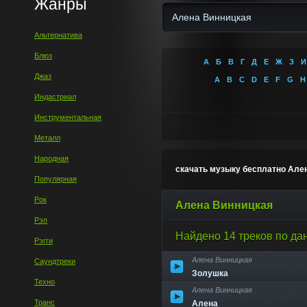
Жанры
Альтернатива
Блюз
А
Б
В
Г
Д
Е
Ж
З
И
Джаз
A
B
C
D
E
F
G
H
Индастриал
Инструментальная
Металл
Народная
скачать музыку бесплатно Але
Популярная
Рок
Алена Винницкая
Рэп
Найдено 14 треков по да
Рэгги
Алена Винницкая
Саундтреки
Золушка
Техно
Алена Винницкая
Транс
Алена