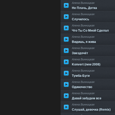
Алена Винницкая
Не Плачь, Детка
Алена Винницкая
Случилось
Алена Винницкая
Что Ты Со Мной Сделал
Алена Винницкая
Видишь, я жива
Алена Винницкая
Звездочёт
Алена Винницкая
Konvert (new 2008)
Алена Винницкая
Тумба-Буги
Алена Винницкая
Одиночество
Алена Винницкая
Давай забудем все
Алена Винницкая
Слушай, девочка (Remix)