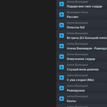
Алена Винницкая
Подари мне свое сердце
Винницкая Алена
Рассвет
Алена Винницкая
Попытка №5
Алена Винницкая
Встреча (DJ Большой remix
Алена Винницкая
Алена Винницкая - Равнод
Алена Винницкая
Измученное сердце
Алена Винницкая
Слушай меня девочка
Алена Винницкая
С ума сходил (Mix)
Алена Винницкая
Равнодушна
Алена Винницкая
Куклы
Алена Винницкая