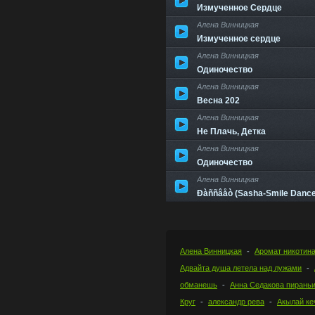
Измученное Сердце
Алена Винницкая
Измученное сердце
Алена Винницкая
Одиночество
Алена Винницкая
Весна 202
Алена Винницкая
Не Плачь, Детка
Алена Винницкая
Одиночество
Алена Винницкая
Ðàññâåò (Sasha-Smile Dance
Алена Винницкая
Аромат никотин
Адвайта душа летела над лужами
обманешь
Анна Седакова пирань
Круг
александр рева
Акылай ке