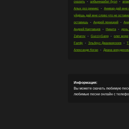
сказать
албыннаабат буол
апа
Алых роз ремикс
Анивар-дай мне 
уйдёшь дай мне слово что не остав
оставишь
Андрей леницкий
Ани
Андрей Картавцев
Никита
день
Zaharov
Gucci+Gang
олег море
Family
Эльбрус Джанмирзоев
Т
Александр Коган
Диана анкудинов
Информация:
Вы можете скачать любимую песн
любимые песни онлайн с телефон