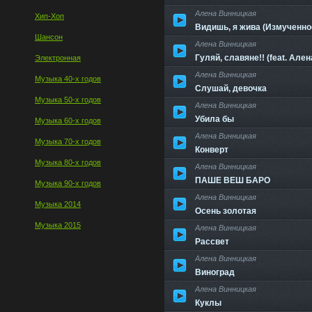
Алена Винницкая
Хип-Хоп
Видишь, я жива (Измученно
Шансон
Алена Винницкая
Гуляй, славяне!! (feat. Але
Электронная
Алена Винницкая
Музыка 40-х годов
Слушай, девочка
Музыка 50-х годов
Алена Винницкая
Убила бы
Музыка 60-х годов
Алена Винницкая
Музыка 70-х годов
Конверт
Музыка 80-х годов
Алена Винницкая
ПАШЕ ВЕШ БАРО
Музыка 90-х годов
Алена Винницкая
Музыка 2014
Осень золотая
Музыка 2015
Алена Винницкая
Рассвет
Алена Винницкая
Виноград
Алена Винницкая
Куклы