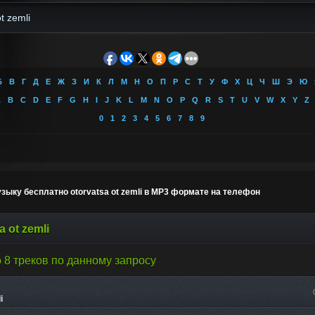
Б
В
Г
Д
Е
Ж
З
И
К
Л
М
Н
О
П
Р
С
Т
У
Ф
Х
Ц
Ч
Ш
Э
Ю
A
B
C
D
E
F
G
H
I
J
K
L
M
N
O
P
Q
R
S
T
U
V
W
X
Y
Z
0
1
2
3
4
5
6
7
8
9
зыку бесплатно otorvatsa ot zemli в MP3 формате на телефон
a ot zemli
 8 треков по данному запросу
i