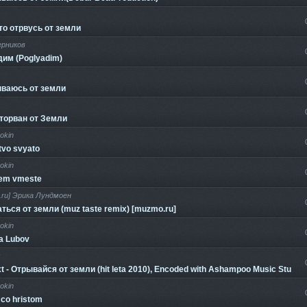
то отрвусь от земли
ерников
им (Poglyadim)
ываюсь от земли
торван от Земли
okin
tvo svyato
okin
dem vmeste
.ru] Эрика Лундмоен
ться от земли (muz taste remix) [muzmo.ru]
okin
a Lubov
t - Отрывайся от земли (hit leta 2010), Encoded with Ashampoo Music Studio 
okin
 co hristom