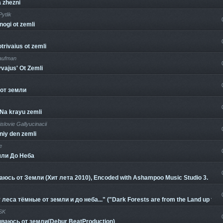
 zhezni
ytlik
nogi ot zemli
trivaius ot zemli
aufman
yvajus' Ot Zemli
от земли
-Na krayu zemli
lovie Gallyucinacii
niy den zemli
e
мли До Неба
юсь от Земли (Хит лета 2010), Encoded with Ashampoo Music Studio 3.
 леса тёмные от земли и до неба..." ("Dark Forests are from the Land up to S
SK
ваюсь от земли(Debur BeatProduction)