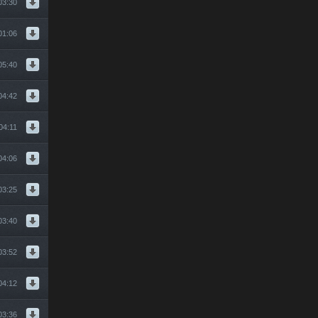
03:30
01:06
05:40
04:42
04:11
04:06
03:25
03:40
03:52
04:12
03:36