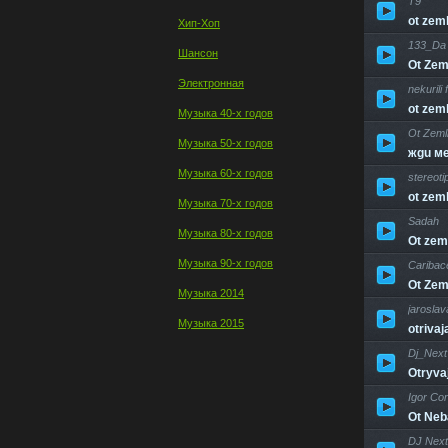
T9
ot zeml
Хип-Хоп
133_Da
Шансон
Ot Zem
Электронная
nekurili 
ot zeml
Музыка 40-х годов
Ot Zemli
Музыка 50-х годов
жgu м
Музыка 60-х годов
stereoti
ot zeml
Музыка 70-х годов
Sadah
Музыка 80-х годов
Ot zem
Музыка 90-х годов
Caribac
Ot Zem
Музыка 2014
jaroslav
Музыка 2015
otrivaj
Dj_Next
Otryva
Igor Cor
Ot Neb
DJ Next