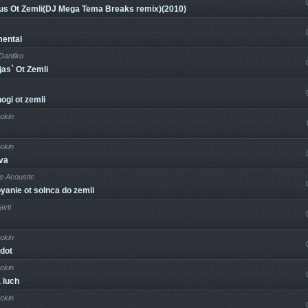
ius Ot Zemli(DJ Mega Tema Breaks remix)(2010)
mental
Danilko
jas` Ot Zemli
ogi ot zemli
okin
okin
va
e Acoustic
yanie ot solnca do zemli
vti
okin
edot
okin
 luch
okin