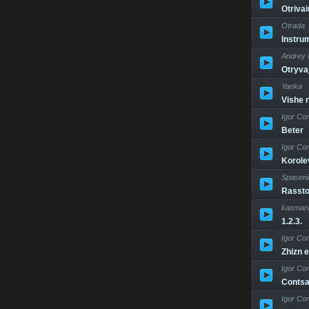
Otriva
Otrada
Instru
Andrey 
Otryva
Yanka
Vishe n
Igor Cor
Beter
Igor Cor
Korole
Spaseni
Rassto
kasmana
1.2.3.
Igor Cor
Zhizn 
Igor Cor
Contsa
Igor Cor