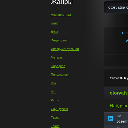
Жанры
Альтернатива
Блюз
Джаз
А
Индастриал
Инструментальная
Металл
Народная
Популярная
скачать му
Рок
Рэп
otorvats
Рэгги
Найдено
Саундтреки
dnj
Техно
ot zeml
Транс