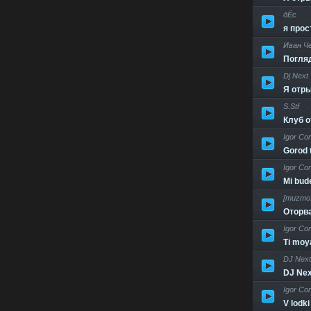
дЁс
я прос
Иван Ч
Погляд
Dj Next
Я отр
S.Stf
Клуб о
Igor Cor
Gorod 
Igor Cor
Mi bu
[muzmo
Оторва
Igor Cor
Ti moy
DJ Next
DJ Nex
Igor Cor
V lodki