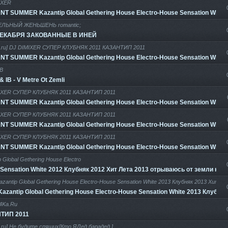
IXER
T SUMMER Kazantip Global Gethering House Electro-House Sensation White
ЛЬНЫЙ ЖЕНЬШЕНЬ romantic;
ЕКАБРЯ ЗАКОВАННЫЕ В ИНЕЙ
.ru] DJ DIMIXER СУПЕР КЛУБНЯК 2011 КАЗАНТИП 2011
T SUMMER Kazantip Global Gethering House Electro-House Sensation White
IB
 IB - V Metre Ot Zemli
IXER СУПЕР КЛУБНЯК 2011 КАЗАНТИП 2011
T SUMMER Kazantip Global Gethering House Electro-House Sensation White
IXER СУПЕР КЛУБНЯК 2011 КАЗАНТИП 2011
T SUMMER Kazantip Global Gethering House Electro-House Sensation White
IXER СУПЕР КЛУБНЯК 2011 КАЗАНТИП 2011
T SUMMER Kazantip Global Gethering House Electro-House Sensation White
p Global Gethering House Electro
Sensation White 2012 Клубняк 2012 Хит Лета 2013 отрываюсь от земли нов
zantip Global Gethering House Electro-House Sensation White 2013 Клубняк 2013 Хи
azantip Global Gethering House Electro-House Sensation White 2013 Клубн
4Ka.Ru
ТИП 2011
ru] Не будите спящих[Кто ЯДед барадед.]