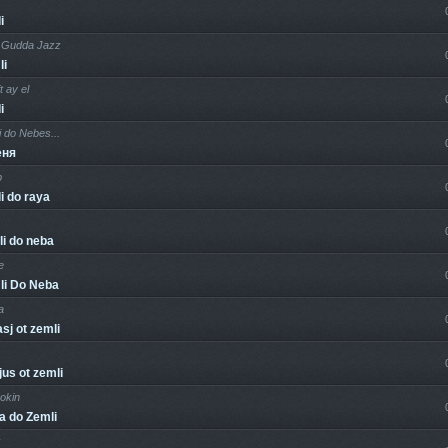
i
 Gudda Jazz
li
ft ay el
i
 do Nebes...
еня
p
i do raya
li do neba
e
li Do Neba
a
asj ot zemli
jus ot zemli
okin
a do Zemli