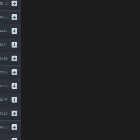
05:48
04:13
04:41
03:34
04:39
03:41
05:03
03:05
04:38
04:10