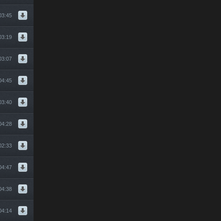
03:45
03:19
03:07
04:45
03:40
04:28
02:33
04:47
04:38
3.
04:14