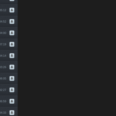
05:12
04:52
04:00
07:19
04:14
03:26
06:05
02:27
06:59
ky")
04:33