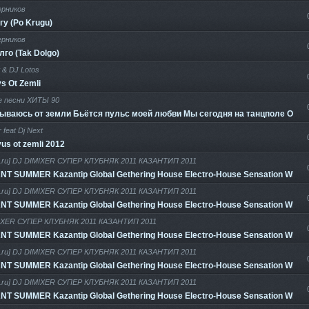
ерников
гу (Po Krugu)
ерников
лго (Tak Dolgo)
 & DJ Lotos
ys Ot Zemli
 песни ХИТЫ 90
рываюсь от земли Бьётся пульс моей любви Мы сегодня на танцполе Ощущ
 feat Dj Next
yus ot zemli 2012
.ru] DJ DIMIXER СУПЕР КЛУБНЯК 2011 КАЗАНТИП 2011
T SUMMER Kazantip Global Gethering House Electro-House Sensation White
.ru] DJ DIMIXER СУПЕР КЛУБНЯК 2011 КАЗАНТИП 2011
T SUMMER Kazantip Global Gethering House Electro-House Sensation White
IXER СУПЕР КЛУБНЯК 2011 КАЗАНТИП 2011
T SUMMER Kazantip Global Gethering House Electro-House Sensation White
.ru] DJ DIMIXER СУПЕР КЛУБНЯК 2011 КАЗАНТИП 2011
T SUMMER Kazantip Global Gethering House Electro-House Sensation White
.ru] DJ DIMIXER СУПЕР КЛУБНЯК 2011 КАЗАНТИП 2011
T SUMMER Kazantip Global Gethering House Electro-House Sensation White