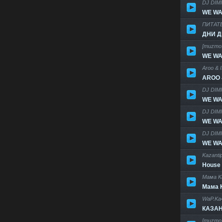
DJ DIM
WE WAN
ПИТАТЕ
ДНИ Д
[muzmo
WE WAN
Aroo & 
AROO &
DJ DIM
WE WAN
DJ DIM
WE WAN
DJ DIM
WE WAN
Kazanti
House 
Мама Ka
Мама K
WaP.Ka
КАЗАН
[muzmo.