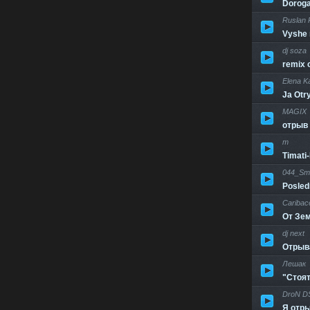
Doroga
Ruslan P
Vyshe 
dj soza
remix o
Elena K
Ja Otr
MAGIX
отрыв 
т
Timati
044_Smis
Posled
Caribac
От Зе
dj next
Отрыва
Лешак
"Стоят
DroN D
Я отры