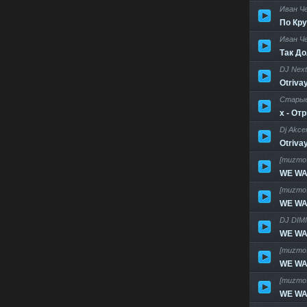
Иван Ч
По Кру
Иван Ч
Так До
DJ Next
Otriva
Старые
х - От
Dj Akcer
Otriva
[muzmo
WE WAN
[muzmo
WE WAN
DJ DIM
WE WAN
[muzmo
WE WAN
[muzmo
WE WAN