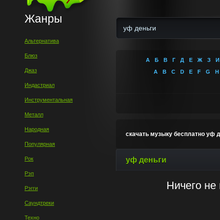
Жанры
Альтернатива
Блюз
А
Б
В
Г
Д
Е
Ж
З
И
Джаз
A
B
C
D
E
F
G
H
Индастриал
Инструментальная
Металл
Народная
скачать музыку бесплатно уф 
Популярная
Рок
уф деньги
Рэп
Ничего не
Рэгги
Саундтреки
Техно