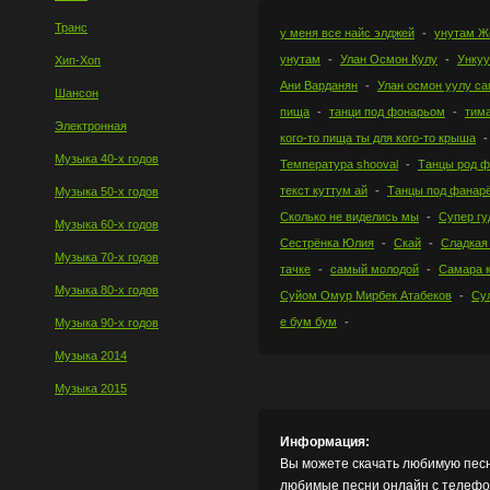
Транс
у меня все найс элджей
унутам 
унутам
Улан Осмон Кулу
Ункуу
Хип-Хоп
Ани Варданян
Улан осмон уулу са
Шансон
пища
танци под фонарьом
тима
Электронная
кого-то пища ты для кого-то крыша
Музыка 40-х годов
Температура shooval
Танцы род 
текст куттум ай
Танцы под фанар
Музыка 50-х годов
Сколько не виделись мы
Супер гу
Музыка 60-х годов
Сестрёнка Юлия
Скай
Сладкая
Музыка 70-х годов
тачке
самый молодой
Самара 
Музыка 80-х годов
Суйом Омур Мирбек Атабеков
Су
е бум бум
Музыка 90-х годов
Музыка 2014
Музыка 2015
Информация:
Вы можете скачать любимую песн
любимые песни онлайн с телефон