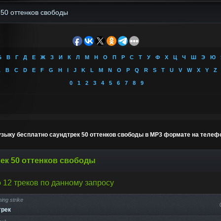
Б
В
Г
Д
Е
Ж
З
И
К
Л
М
Н
О
П
Р
С
Т
У
Ф
Х
Ц
Ч
Ш
Э
Ю
A
B
C
D
E
F
G
H
I
J
K
L
M
N
O
P
Q
R
S
T
U
V
W
X
Y
Z
0
1
2
3
4
5
6
7
8
9
узыку бесплатно саундтрек 50 оттенков свободы в MP3 формате на телеф
ек 50 оттенков свободы
 12 треков по данному запросу
ning strike
трек