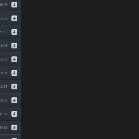
08:03
14:08
21:13
16:08
14:03
10:04
12:57
18:12
11:27
24:58