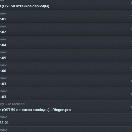
он)
u (OST 50 оттенков свободы)
еймс
г-01
еймс
г-02
еймс
г-04
еймс
г-05
еймс
г-06
еймс
г-03
еймс
г-03
н) Julia Michaels
 (OST 50 оттенков свободы) - Ringon.pro
еймс
23-01
еймс