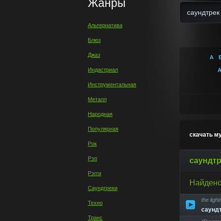
Жанры
Альтернатива
Блюз
Джаз
А
Индастриал
Инструментальная
Металл
Народная
Популярная
скачать м
Рок
Рэп
саундтр
Рэгги
Найдено
Саундтреки
the light
Техно
саунд
Транс