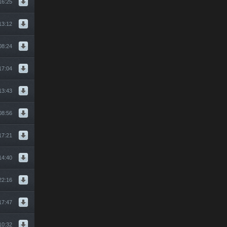
16:25
13:12
08:24
17:04
13:43
08:56
17:21
14:40
22:16
17:47
10:32