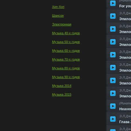
(Рингт
For yo
Хип-Хоп
Э.Л.Дж
Шансон
Эпило
Электронная
Э.Л.Дж
Эпило
Музыка 40-х годов
Э.Л.Дж
Музыка 50-х годов
Эпило
Музыка 60-х годов
Э.Л.Дж
Эпило
Музыка 70-х годов
Э.Л.Дж
Музыка 80-х годов
Эпило
Музыка 90-х годов
Э.Л.Дж
Эпило
Музыка 2014
Э.Л.Дж
Музыка 2015
Эпило
(Рингто
Heaven
Э.Л.Дж
Глава 
Э.Л.Дж