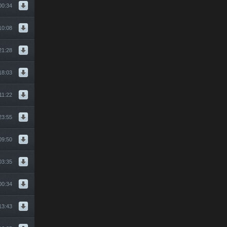
00:34
10:08
21:28
18:03
11:22
23:55
09:50
03:35
00:34
13:43