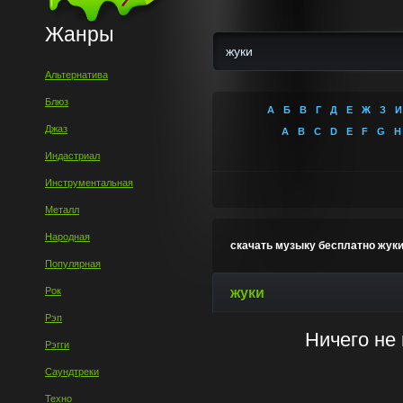
Жанры
Альтернатива
Блюз
А
Б
В
Г
Д
Е
Ж
З
И
Джаз
A
B
C
D
E
F
G
H
Индастриал
Инструментальная
Металл
Народная
скачать музыку бесплатно жук
Популярная
Рок
жуки
Рэп
Ничего не
Рэгги
Саундтреки
Техно