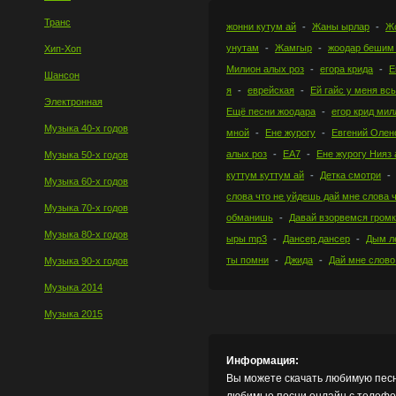
Транс
жонни кутум ай
Жаны ырлар
Ж
унутам
Жамгыр
жоодар бешим
Хип-Хоп
Милион алых роз
егора крида
Е
Шансон
я
еврейская
Ей гайс у меня вс
Электронная
Ещё песни жоодара
егор крид ми
Музыка 40-х годов
мной
Ене журогу
Евгений Олен
алых роз
ЕА7
Ене журогу Нияз 
Музыка 50-х годов
куттум куттум ай
Детка смотри
Музыка 60-х годов
слова что не уйдешь дай мне слова 
Музыка 70-х годов
обманишь
Давай взорвемся гром
Музыка 80-х годов
ыры mp3
Дансер дансер
Дым л
ты помни
Джида
Дай мне слово
Музыка 90-х годов
Музыка 2014
Музыка 2015
Информация:
Вы можете скачать любимую песн