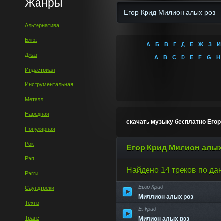
Жанры
Альтернатива
Блюз
А
Б
В
Г
Д
Е
Ж
З
И
Джаз
A
B
C
D
E
F
G
H
Индастриал
Инструментальная
Металл
Народная
скачать музыку бесплатно Его
Популярная
Рок
Егор Крид Милион алых
Рэп
Найдено 14 треков по да
Рэгги
Егор Крид
Саундтреки
Миллион алых роз
Техно
Е. Крид
Транс
Милион алых роз