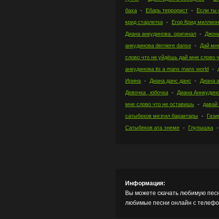
баха
Ебарь террорист
Если ты 
крид старлетка
Егор Крид миллион
Диана анкудинова. оригинал
Джони
анкудинова derniere danse
Дай мне
слово что не уйдёшь дай мне слово 
анкудинова its a mans mans world
Ирина
Диана данс данс
Диана 
Девочка , юбочка
Диана Аннкудин
мне слово что не оставишь
давай
сатыбеков мезгил барактары
Газ
Сатыбеков ата энеме
Глупышка
Информация:
Вы можете скачать любимую песн
любимые песни онлайн с телефон