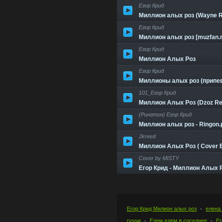
Егор Крид
Миллион алых роз (Wayne Ra
Егор Крид
Миллион алых роз [muzfan.r
Егор Крид
Миллион Алых Роз
Егор Крид
Миллионы алых роз (припе
101_Егор Крид
Миллион Алых Роз (Dzoz Re
(Рингтон) Егор Крид
Миллион алых роз - Ringon.
Jkreed
Миллион Алых Роз ( Cover By 
Cover by MISTY
Егор Крид - Миллион Алых Р
Егор Крид Милион алых роз
елена 
гуччи
Едем едем в соседнее
Ег