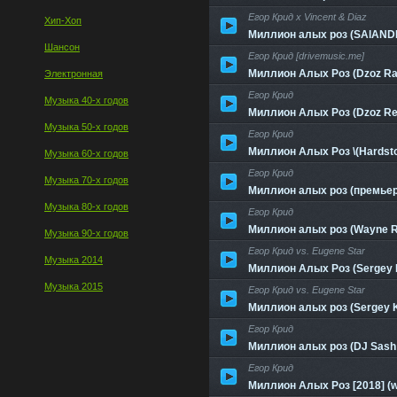
Егор Крид x Vincent & Diaz
Хип-Хоп
Миллион алых роз (SAlANDI
Шансон
Егор Крид [drivemusic.me]
Миллион Алых Роз (Dzoz Ra
Электронная
Егор Крид
Музыка 40-х годов
Миллион Алых Роз (Dzoz Re
Музыка 50-х годов
Егор Крид
Миллион Алых Роз \(Hardsto
Музыка 60-х годов
Егор Крид
Музыка 70-х годов
Миллион алых роз (премье
Музыка 80-х годов
Егор Крид
Миллион алых роз (Wayne 
Музыка 90-х годов
Егор Крид vs. Eugene Star
Музыка 2014
Миллион Алых Роз (Sergey 
Музыка 2015
Егор Крид vs. Eugene Star
Миллион алых роз (Sergey 
Егор Крид
Миллион алых роз (DJ Sash 
Егор Крид
Миллион Алых Роз [2018] (w