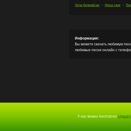
Лола билмайсан
Леша свик
Лин
Информация:
Вы можете скачать любимую песн
любимые песни онлайн с телефон
У нас можно бесплатно
слушать