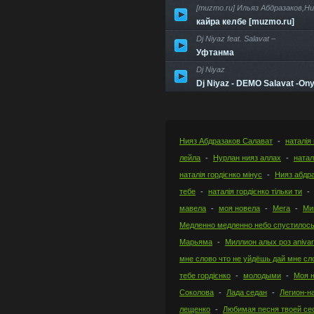
[muzmo.ru] Ильяз Абдразаков,Ни
кайра келбе [muzmo.ru]
Dj Niyaz feat. Salavat –
Уфтанма
Dj Niyaz
Dj Niyaz - DEMO Salavat -Ony
Нияз Абдразаков Салават
наталія 
лейла
Нурлан нияз аллах
натал
наталія гордієнко мінус
Нияз абдр
тебе
наталія гордієнко тільки ти
мавела
моя новела
Мега
Ми
Медленно медленно небо спустилось
Марьяма
Миллион алых роз anivar
мне слово что не уйдёшь дай мне сл
тебе гордієнко
молодыми
Моя 
Соколова
Лада седан
Легион-н
лещенко
Любимая песня твоей се