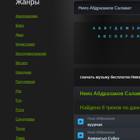
Жанры
Альтернатива
Блюз
А
Б
В
Г
Д
Е
Ж
З
И
Джаз
A
B
C
D
E
F
G
H
Индастриал
Инструментальная
Металл
Народная
скачать музыку бесплатно Ния
Популярная
Рок
Нияз Абдразаков Салав
Рэп
Найдено 8 треков по дан
Рэгги
Нияз Абдразаков
Саундтреки
куурчак
Техно
Нияз Абдразаков
Транс
Армансыз Суйуу