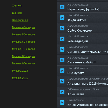
Нияз Абдразаков
Хип-Хоп
Наристе уну [qmuz.kz]
Шансон
Нияз.Абдразаков
кайда кеттин
Электронная
Нияз Абдразаков
Музыка 40-х годов
Суйуу Сезимдер
Музыка 50-х годов
Нияз Абдразаков
неге алдадын
Музыка 60-х годов
Нияз Абдразаков
Музыка 70-х годов
Сагынганда™°•°E.D.I.K°•°™ ((
Музыка 80-х годов
Нияз Абдразаков
Сага жете албайм!!!
Музыка 90-х годов
Нияз Абдразаков
Музыка 2014
Эне жүрөгү
Музыка 2015
Нияз Абдразаков & Аділет Жені
Алдадын неге (2015) [www.o
Абдразаков Ильяз и Нияз
Алыс кетпе
Нияз Ысаков
Ильяз Абдразаков адашкан с