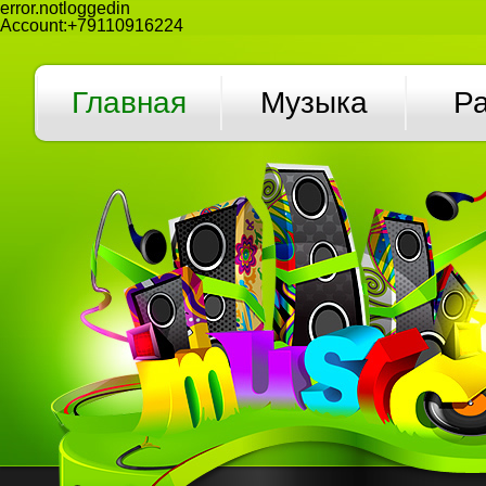
error.notloggedin
Account:+79110916224
Главная
Музыка
Р