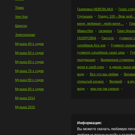
Транс
Газировка NEBOBLAKA
Голос стр
Глупышка
Градус 100 – Враг мой -
Хип-Хоп
меня, любимая - люби меня....
Гор
Шансон
Мамытбек
гагарина
Гимн брази
Электронная
ГАЗИРОВКА
Гансело
гулжигит 
Музыка 40-х годов
сатибеков Ата эне
Гулжигит калык
гулжигит сатыбеков санат ыры
Гуч
Музыка 50-х годов
пыпурышки
Вырванные страницы
Музыка 60-х годов
меня в свой плен
в диком танце и
Музыка 70-х годов
воду
Все что мы любим
Витам
Музыка 80-х годов
открытый космос
Великий
в му
моду
виа гра так сильно
Музыка 90-х годов
Музыка 2014
Музыка 2015
Информация:
Вы можете скачать любимую песн