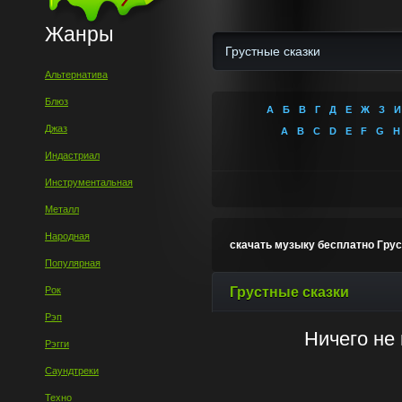
Жанры
Альтернатива
Блюз
А
Б
В
Г
Д
Е
Ж
З
И
Джаз
A
B
C
D
E
F
G
H
Индастриал
Инструментальная
Металл
Народная
скачать музыку бесплатно Гру
Популярная
Рок
Грустные сказки
Рэп
Ничего не
Рэгги
Саундтреки
Техно