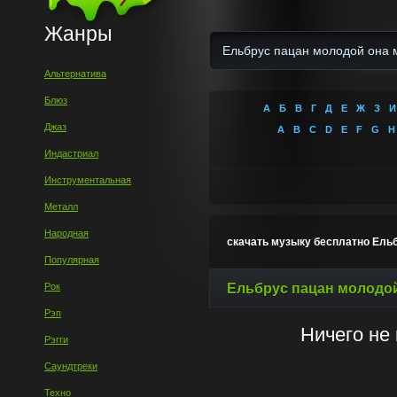
Жанры
Альтернатива
Блюз
А
Б
В
Г
Д
Е
Ж
З
И
Джаз
A
B
C
D
E
F
G
H
Индастриал
Инструментальная
Металл
Народная
скачать музыку бесплатно Ель
Популярная
Рок
Ельбрус пацан молодо
Рэп
Ничего не
Рэгги
Саундтреки
Техно