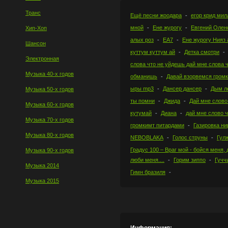
Транс
Ещё песни жоодара
егор крид ми
мной
Ене журогу
Евгений Олен
Хип-Хоп
алых роз
ЕА7
Ене журогу Нияз 
Шансон
куттум куттум ай
Детка смотри
Электронная
слова что не уйдешь дай мне слова 
Музыка 40-х годов
обманишь
Давай взорвемся гром
ыры mp3
Дансер дансер
Дым л
Музыка 50-х годов
ты помни
Джида
Дай мне слово
Музыка 60-х годов
кутумай
Диана
дай мне слово 
Музыка 70-х годов
громкимт питардами
Газировка ни
Музыка 80-х годов
NEBOBLAKA
Голос струны
Гул
Градус 100 – Враг мой - бойся меня,
Музыка 90-х годов
люби меня....
Горим зиппо
Гучч
Музыка 2014
Гимн бразиля
Музыка 2015